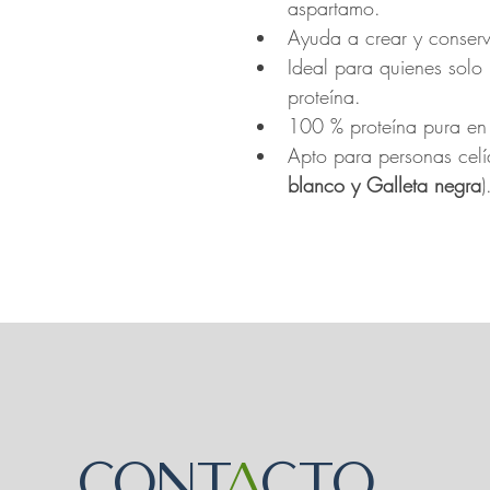
aspartamo.
Ayuda a crear y conserv
Ideal para quienes solo
proteína.
100 % proteína pura en 
Apto para personas celí
blanco y Galleta negra
)
CO
N
T
A
CTO