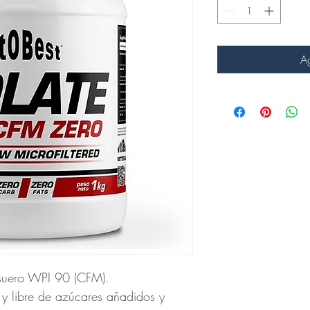
Ag
 suero WPI 90 (CFM).
 y libre de azúcares añadidos y 