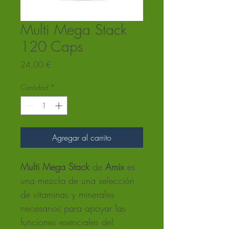
Multi Mega Stack
120 Caps
Precio
24,00 €
Cantidad
*
Agregar al carrito
Multi Mega Stack 
de
 Amix 
es 
una mezcla de una selección 
de vitaminas y minerales 
necesarios para apoyar las 
funciones esenciales del 