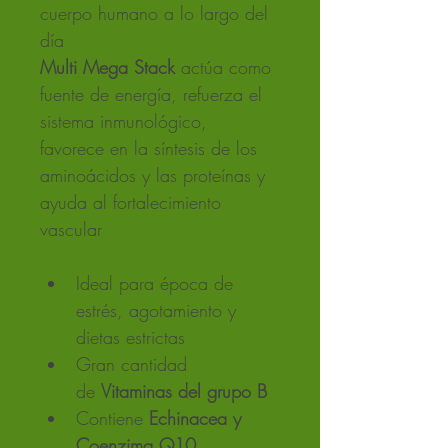
cuerpo humano a lo largo del 
día 
Multi Mega Stack 
actúa como 
fuente de energía, refuerza el 
sistema inmunológico, 
favorece en la síntesis de los 
aminoácidos y las proteínas y 
ayuda al fortalecimiento 
vascular
Ideal para época de 
estrés, agotamiento y 
dietas estrictas
Gran cantidad 
de 
Vitaminas del grupo B
Contiene
 Echinacea y 
Coenzima Q10